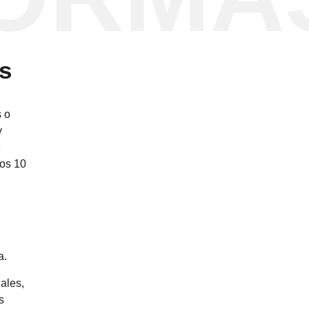
s
s o
y
e
ros 10
a.
ales,
s