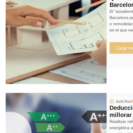
Barcelo
El “assabent
Barcelona pe
o remodelaci
tot el que n
Llegir m
Jordi Ruiz
Deducci
millorar
Realitzar ref
energètica a