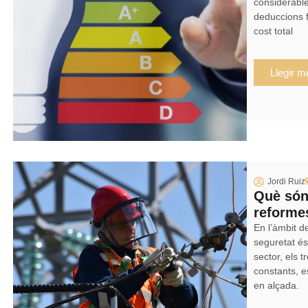
considerable
deduccions f
cost total
Llegir m
Jordi Ruiz
Què són 
reforme
En l’àmbit de
seguretat és
sector, els t
constants, e
en alçada.