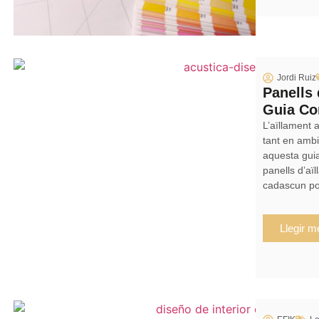
Jordi Ruiz
Panells 
Guia Co
L’aïllament 
tant en ambi
aquesta guia
panells d’aï
cadascun pot
Llegir m