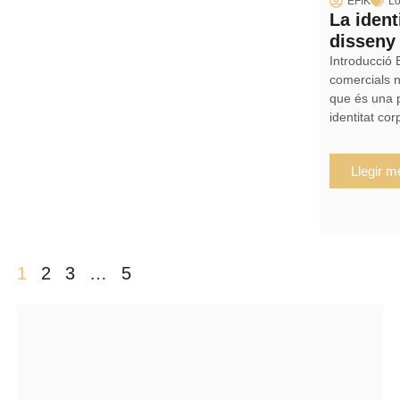
EFIK
Lo
La ident
disseny 
Introducció E
comercials n
que és una 
identitat co
Llegir m
1
2
3
…
5