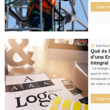
Llegir m
Jordi Ruiz
Què és 
d’una E
Integral
La imatge co
qual el món
encapsula l’
els colors co
Llegir m