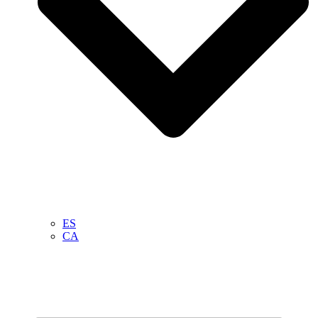
ES
CA