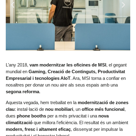
L’any 2018,
vam modernitzar les oficines de MSI
, el gegant
mundial en
Gaming, Creació de Continguts, Productivitat
Empresarial i tecnologies AIoT
. Ara, MSI torna a confiar en
nosaltres per donar un nou aire als seus espais amb una
segona reforma
.
Aquesta vegada, hem treballat en la
modernització de zones
clau
: instal·lació de
nou mobiliari
, un
office més funcional
,
dues
phone booths
per a més privacitat i una
nova
climatització
que millora l’eficiència. El resultat és un ambient
modern, fresc i altament eficaç
, dissenyat per impulsar la
productivitat i el benestar laboral.