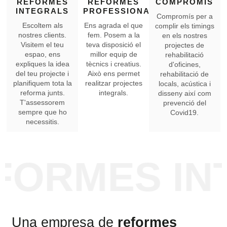
REFORMES
REFORMES
COMPROMÍS
INTEGRALS
PROFESSIONALS
Compromís per a
Escoltem als
Ens agrada el que
complir els timings
nostres clients.
fem. Posem a la
en els nostres
Visitem el teu
teva disposició el
projectes de
espao, ens
millor equip de
rehabilitació
expliques la idea
tècnics i creatius.
d'oficines,
del teu projecte i
Això ens permet
rehabilitació de
planifiquem tota la
realitzar projectes
locals, acústica i
reforma junts.
integrals.
disseny així com
T'assessorem
prevenció del
sempre que ho
Covid19.
necessitis.
INTEGRALS
Una empresa de
reformes