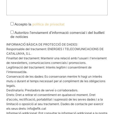
Accepto la
política de privacitat
Autoritzo l'enviament d'informació comercial i del butlletí
de notícies
INFORMACIÓ BÀSICA DE PROTECCIÓ DE DADES:
Responsable del tractament: ENERGIES I TELECOMUNICACIONS DE
CATALUNYA, S.L.
Finalitat del tractament: Mantenir una relació amb l'usuari i l'enviament
de newsletters, comunicacions comercials i promocions.
Legitimació del tractament: Interès legítim i consentiment de
l'interessat/da.
Conservació de les dades: Es conservaran mentre hi hagi un interès
mutu o durant el temps necessari per al compliment de les obligacions
legals.
Destinataris: Prestadors de servei o col·laboradors.
Drets: Dret a retirar el consentiment en qualsevol moment. Dret
d'accés, rectificació, portabilitat i supressió de les seves dades i a la
limitació o oposició al seu tractament. Dades de contacte per exercir
els seus drets: info@efik.cat
Informació addicional: Pot consultar la informació addicional a la nostra