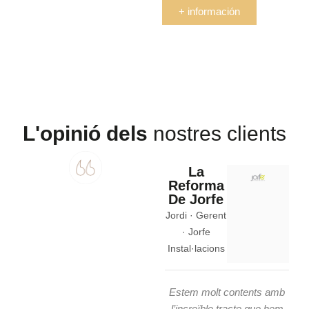
+ información
L'opinió dels
nostres clients
La
Reforma
De Jorfe
Jordi · Gerent
· Jorfe
Instal·lacions
I
Estem molt contents amb
l’increïble tracte que hem