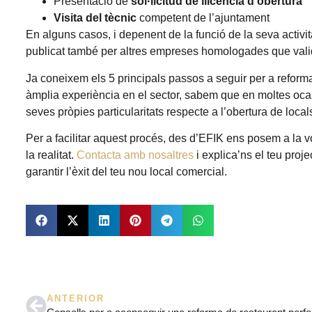
Presentació de
sol·licitud de llicència d’obertura
Visita del tècnic
competent de l’ajuntament
En alguns casos, i depenent de la funció de la seva activi
publicat també per altres empreses homologades que validi
Ja coneixem els 5 principals passos a seguir per a reforma
àmplia experiència en el sector, sabem que en moltes ocas
seves pròpies particularitats respecte a l’obertura de local
Per a facilitar aquest procés, des d’EFIK ens posem a la vo
la realitat.
Contacta amb nosaltres
i explica’ns el teu proje
garantir l’èxit del teu nou local comercial.
ANTERIOR