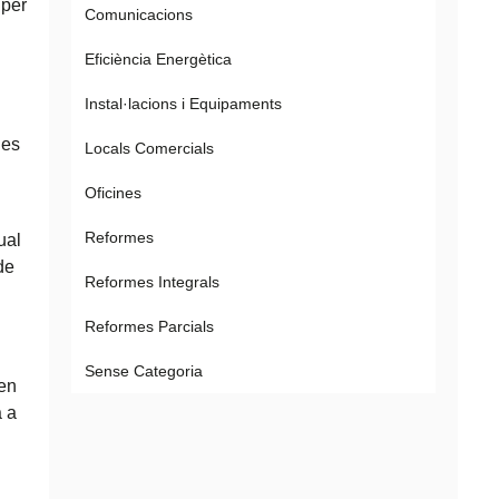
per
Comunicacions
Eficiència Energètica
Instal·lacions i Equipaments
des
Locals Comercials
Oficines
Reformes
ual
de
Reformes Integrals
Reformes Parcials
Sense Categoria
 en
a a