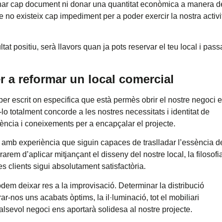
ignar cap document ni donar una quantitat econòmica a manera d
no existeix cap impediment per a poder exercir la nostra activi
t positiu, serà llavors quan ja pots reservar el teu local i pass
er a reformar un local comercial
 per escrit on especifica que està permès obrir el nostre negoci 
r-lo totalment concorde a les nostres necessitats i identitat de
ència i coneixements per a encapçalar el projecte.
amb experiència que siguin capaces de traslladar l’essència d
em d’aplicar mitjançant el disseny del nostre local, la filosofia
s clients sigui absolutament satisfactòria.
odem deixar res a la improvisació. Determinar la distribució
ar-nos uns acabats òptims, la il·luminació, tot el mobiliari
lsevol negoci ens aportarà solidesa al nostre projecte.