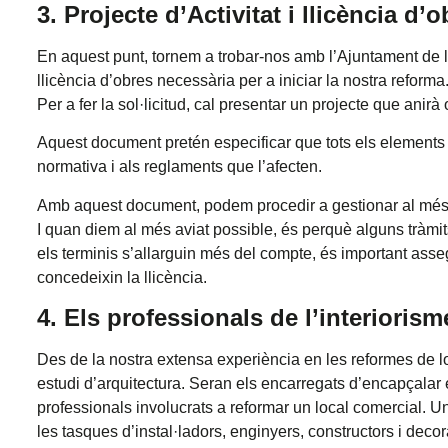
3. Projecte d’Activitat i llicència d’
En aquest punt, tornem a trobar-nos amb l’Ajuntament de la
llicència d’obres necessària per a iniciar la nostra reforma
Per a fer la sol·licitud, cal presentar un projecte que anir
Aquest document pretén especificar que tots els elements 
normativa i als reglaments que l’afecten.
Amb aquest document, podem procedir a gestionar al més avi
I quan diem al més aviat possible, és perquè alguns tràm
els terminis s’allarguin més del compte, és important ass
concedeixin la llicència.
4. Els professionals de l’interiori
Des de la nostra extensa experiència en les reformes de lo
estudi d’arquitectura. Seran els encarregats d’encapçalar el 
professionals involucrats a reformar un local comercial. Un
les tasques d’instal·ladors, enginyers, constructors i deco