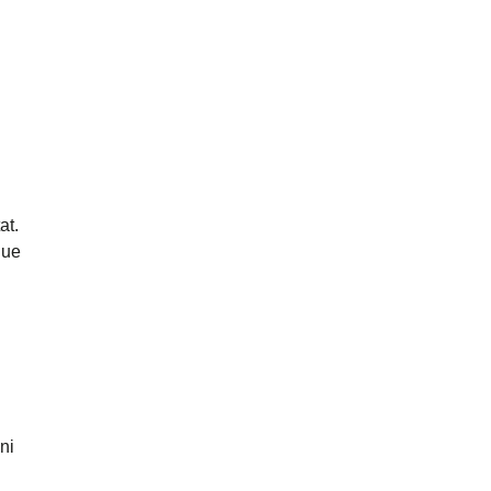
at.
que
ni