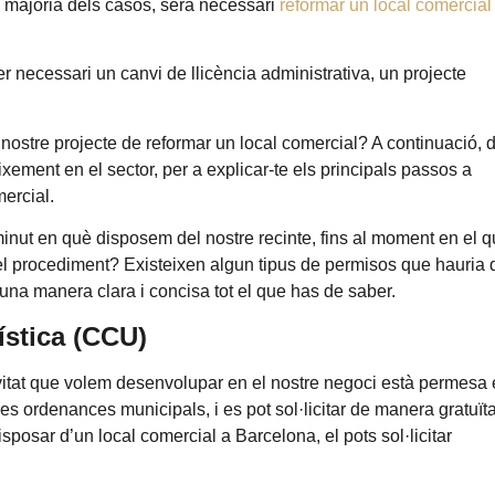
la majoria dels casos, serà necessari
reformar un local comercial
ser necessari un canvi de llicència administrativa, un projecte
nostre projecte de reformar un local comercial? A continuació, 
xement en el sector, per a explicar-te els principals passos a
mercial.
inut en què disposem del nostre recinte, fins al moment en el q
 el procediment? Existeixen algun tipus de permisos que hauria 
una manera clara i concisa tot el que has de saber.
ística (CCU)
ctivitat que volem desenvolupar en el nostre negoci està permesa
les ordenances municipals, i es pot sol·licitar de manera gratuït
sposar d’un local comercial a Barcelona, el pots sol·licitar