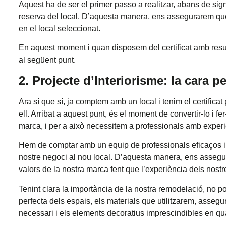
Aquest ha de ser el primer passo a realitzar, abans de s
reserva del local. D’aquesta manera, ens assegurarem que 
en el local seleccionat.
En aquest moment i quan disposem del certificat amb resulta
al següent punt.
2. Projecte d’Interiorisme: la cara p
Ara sí que sí, ja comptem amb un local i tenim el certificat
ell. Arribat a aquest punt, és el moment de convertir-lo i fe
marca, i per a això necessitem a professionals amb experi
Hem de comptar amb un equip de professionals eficaços i 
nostre negoci al nou local. D’aquesta manera, ens assegurar
valors de la nostra marca fent que l’experiència dels nostre
Tenint clara la importància de la nostra remodelació, no p
perfecta dels espais, els materials que utilitzarem, assegur
necessari i els elements decoratius imprescindibles en qua