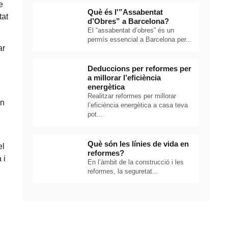
e
Què és l'”Assabentat
tat
d’Obres” a Barcelona?
El “assabentat d’obres” és un
permís essencial a Barcelona per...
ar
Deduccions per reformes per
a millorar l’eficiència
energètica
Realitzar reformes per millorar
en
l’eficiència energètica a casa teva
pot...
Què són les línies de vida en
el
reformes?
 i
En l’àmbit de la construcció i les
reformes, la seguretat...