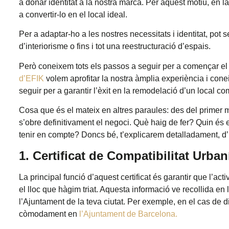
a donar identitat a la nostra marca. Per aquest motiu, en 
a convertir-lo en el local ideal.
Per a adaptar-ho a les nostres necessitats i identitat, pot 
d’interiorisme o fins i tot una reestructuració d’espais.
Però coneixem tots els passos a seguir per a començar el 
d’EFIK
volem aprofitar la nostra àmplia experiència i conei
seguir per a garantir l’èxit en la remodelació d’un local co
Cosa que és el mateix en altres paraules: des del primer m
s’obre definitivament el negoci. Què haig de fer? Quin és
tenir en compte? Doncs bé, t’explicarem detalladament, d’
1. Certificat de Compatibilitat Urban
La principal funció d’aquest certificat és garantir que l’a
el lloc que hàgim triat. Aquesta informació ve recollida en 
l’Ajuntament de la teva ciutat. Per exemple, en el cas de di
còmodament en
l’Ajuntament de Barcelona.