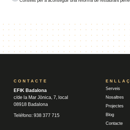
Consells per a aconseguir una reforma de restaurant perfe
CONTACTE
ENLLA
Serveis
EFIK Badalona
Nosaltres
c/de la Mar Jònica, 7, local
08918 Badalona
Projectes
Blog
Teléfono: 938 377 715
Contacte